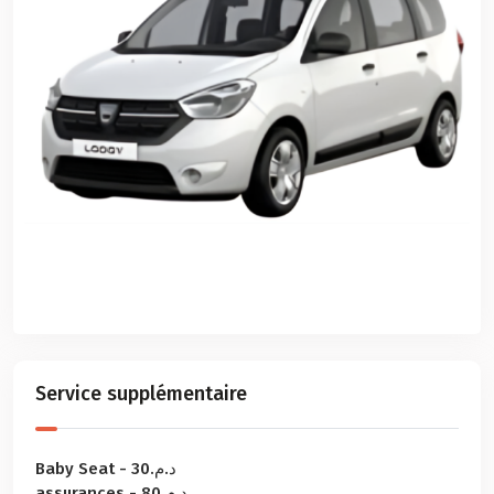
Service supplémentaire
Baby Seat - د.م.30
assurances - د.م.80