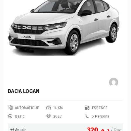
DACIA LOGAN
AUTOMATIQUE
14 KM
ESSENCE
Basic
2023
5 Persons
د.م.320
/ Day
Agadir