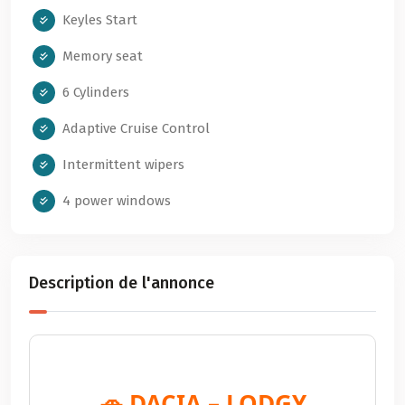
Keyles Start
Memory seat
6 Cylinders
Adaptive Cruise Control
Intermittent wipers
4 power windows
Description de l'annonce
🚗 DACIA – LODGY