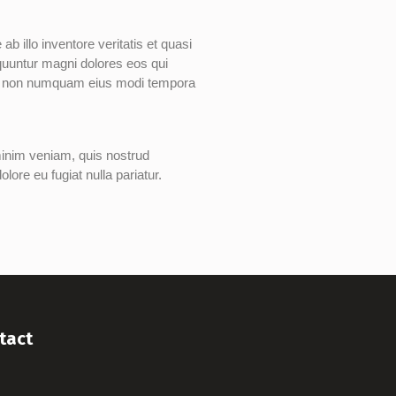
 illo inventore veritatis et quasi
equuntur magni dolores eos qui
quia non numquam eius modi tempora
minim veniam, quis nostrud
lore eu fugiat nulla pariatur.
tact