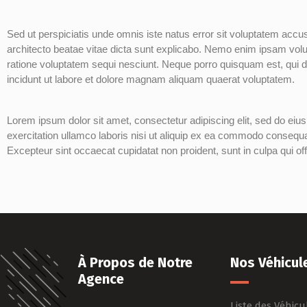
Sed ut perspiciatis unde omnis iste natus error sit voluptatem accu
architecto beatae vitae dicta sunt explicabo. Nemo enim ipsam volup
ratione voluptatem sequi nesciunt. Neque porro quisquam est, qui d
incidunt ut labore et dolore magnam aliquam quaerat voluptatem.
Lorem ipsum dolor sit amet, consectetur adipiscing elit, sed do ei
exercitation ullamco laboris nisi ut aliquip ex ea commodo consequat. 
Excepteur sint occaecat cupidatat non proident, sunt in culpa qui off
À Propos de Notre
Nos Véhicul
Agence
Liste des Véhicu