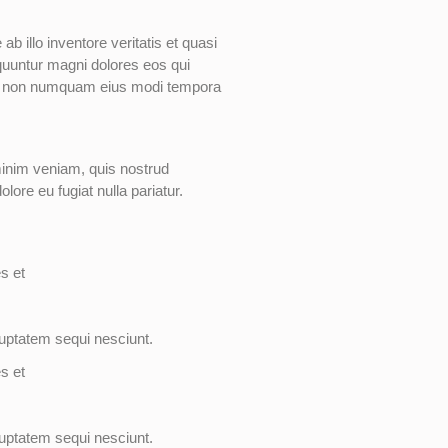
 illo inventore veritatis et quasi
equuntur magni dolores eos qui
quia non numquam eius modi tempora
minim veniam, quis nostrud
lore eu fugiat nulla pariatur.
s et
luptatem sequi nesciunt.
s et
luptatem sequi nesciunt.