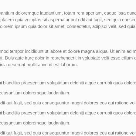
santium doloremque laudantium, totam rem aperiam, eaque ipsa quae ab
tatem quia voluptas sit aspernatur aut odit aut fugit, sed quia cons
olorem ipsum quia dolor sit amet, consectetur, adipisci velit, sed 
usmod tempor incididunt ut labore et dolore magna aliqua. Ut enim ad 
Duis aute irure dolor in reprehenderit in voluptate velit esse cillum do
icia deserunt mollit anim id est laborum.
blanditiis praesentium voluptatum deleniti atque corrupti quos dolore
 accusantium doloremque laudantium,
it aut fugit, sed quia consequuntur magni dolores eos qui ratione vo
blanditiis praesentium voluptatum deleniti atque corrupti quos dolore
 accusantium doloremque laudantium,
it aut fugit, sed quia consequuntur magni dolores eos qui ratione vo