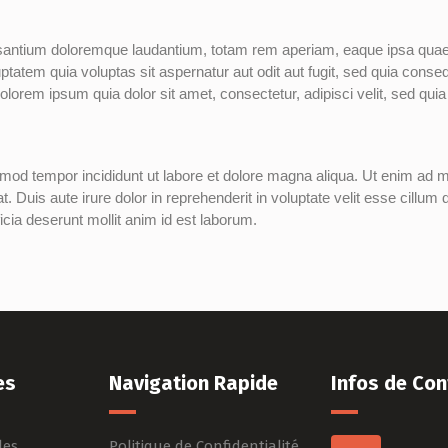
santium doloremque laudantium, totam rem aperiam, eaque ipsa quae ab
tatem quia voluptas sit aspernatur aut odit aut fugit, sed quia cons
olorem ipsum quia dolor sit amet, consectetur, adipisci velit, sed 
usmod tempor incididunt ut labore et dolore magna aliqua. Ut enim ad 
Duis aute irure dolor in reprehenderit in voluptate velit esse cillum do
icia deserunt mollit anim id est laborum.
es
Navigation Rapide
Infos de Con
les
Politique de Confidentialité