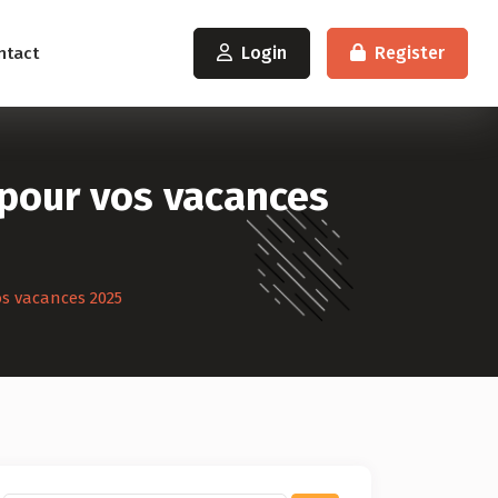
Login
Register
ntact
 pour vos vacances
os vacances 2025