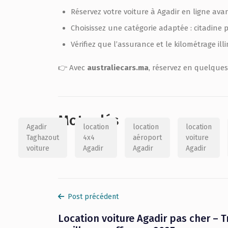
Réservez votre voiture à Agadir en ligne avan
Choisissez une catégorie adaptée : citadine p
Vérifiez que l’assurance et le kilométrage illi
👉 Avec
australiecars.ma
, réservez en quelques 
Mots clés
Agadir
location
location
location
Taghazout
4x4
aéroport
voiture
voiture
Agadir
Agadir
Agadir
Post précédent
Location voiture Agadir pas cher – T