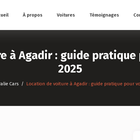
ueil
À propos
Voitures
Témoignages
Co
re à Agadir : guide pratique
2025
alie Cars
Location de voiture à Agadir : guide pratique pour v