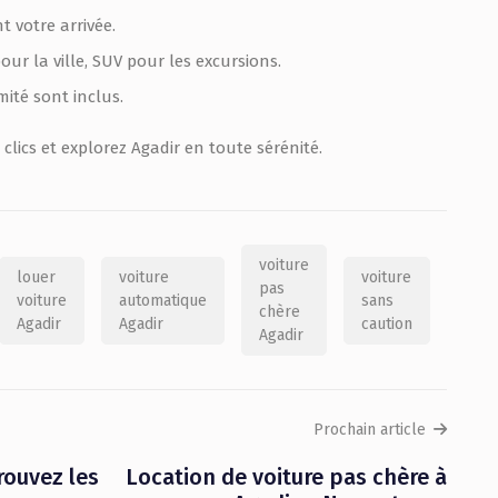
t votre arrivée.
our la ville, SUV pour les excursions.
mité sont inclus.
clics et explorez Agadir en toute sérénité.
voiture
louer
voiture
voiture
pas
voiture
automatique
sans
chère
Agadir
Agadir
caution
Agadir
Prochain article
rouvez les
Location de voiture pas chère à