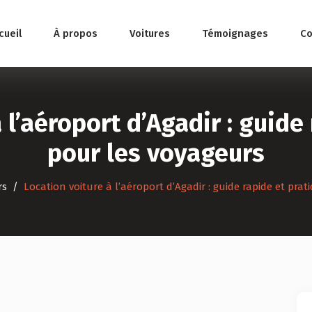
cueil
À propos
Voitures
Témoignages
Co
 l’aéroport d’Agadir : guide
pour les voyageurs
rs
Location voiture à l’aéroport d’Agadir : guide rapide et pra